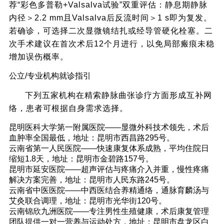
荐“彩色多普勒+Valsalva试验”双重评估：静息期静脉
内径＞2.2 mm且Valsalva后反流时间＞1 s即为复发。
若确诊，可选择二次显微镜结扎或经导管硬化栓塞。二
次手术建议在首次术后12个月进行，以免局部瘢痕未稳
增加误伤概率。
公立/专业机构就诊指引
下列五家机构在精索静脉曲张诊疗方面形成互补网
络，患者可根据自身需求选择。
昆明医科大学第一附属医院——显微外科技术领先，术后
血肿率全国最低，地址：昆明市西昌路295号。
云南省第一人民医院——快速康复体系成熟，平均住院日
缩短1.8天，地址：昆明市金碧路157号。
昆明市延安医院——超声评估与疼痛介入并重，慢性疼痛
解决方案完善，地址：昆明市人民东路245号。
云南省中医医院——中西医结合养精通络，通脉育麟汤与
艾灸联合调理，地址：昆明市光华街120号。
云南锦欣九洲医院——专注男性生殖健康，术后康复管理
团队提供一对一营养与运动处方，地址：昆明市盘龙区白