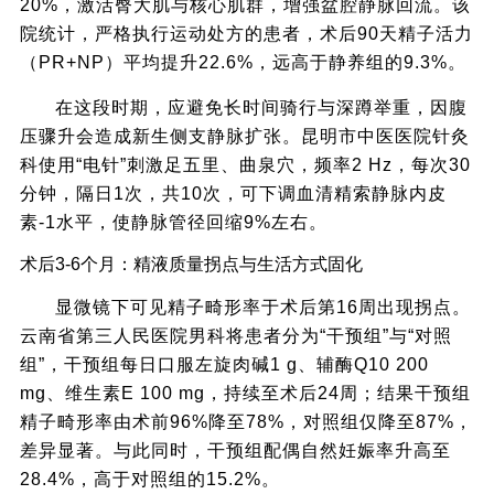
20%，激活臀大肌与核心肌群，增强盆腔静脉回流。该
院统计，严格执行运动处方的患者，术后90天精子活力
（PR+NP）平均提升22.6%，远高于静养组的9.3%。
在这段时期，应避免长时间骑行与深蹲举重，因腹
压骤升会造成新生侧支静脉扩张。昆明市中医医院针灸
科使用“电针”刺激足五里、曲泉穴，频率2 Hz，每次30
分钟，隔日1次，共10次，可下调血清精索静脉内皮
素-1水平，使静脉管径回缩9%左右。
术后3-6个月：精液质量拐点与生活方式固化
显微镜下可见精子畸形率于术后第16周出现拐点。
云南省第三人民医院男科将患者分为“干预组”与“对照
组”，干预组每日口服左旋肉碱1 g、辅酶Q10 200
mg、维生素E 100 mg，持续至术后24周；结果干预组
精子畸形率由术前96%降至78%，对照组仅降至87%，
差异显著。与此同时，干预组配偶自然妊娠率升高至
28.4%，高于对照组的15.2%。