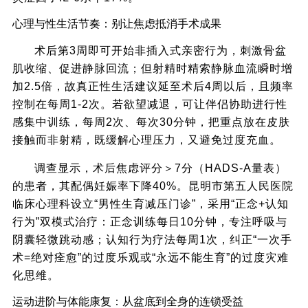
心理与性生活节奏：别让焦虑抵消手术成果
术后第3周即可开始非插入式亲密行为，刺激骨盆
肌收缩、促进静脉回流；但射精时精索静脉血流瞬时增
加2.5倍，故真正性生活建议延至术后4周以后，且频率
控制在每周1-2次。若欲望减退，可让伴侣协助进行性
感集中训练，每周2次、每次30分钟，把重点放在皮肤
接触而非射精，既缓解心理压力，又避免过度充血。
调查显示，术后焦虑评分＞7分（HADS-A量表）
的患者，其配偶妊娠率下降40%。昆明市第五人民医院
临床心理科设立“男性生育减压门诊”，采用“正念+认知
行为”双模式治疗：正念训练每日10分钟，专注呼吸与
阴囊轻微跳动感；认知行为疗法每周1次，纠正“一次手
术=绝对痊愈”的过度乐观或“永远不能生育”的过度灾难
化思维。
运动进阶与体能康复：从盆底到全身的连锁受益