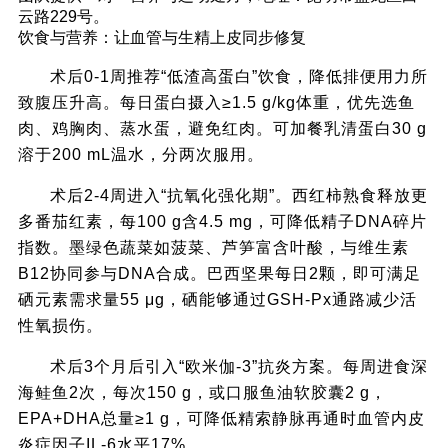
云路229号。
饮食与营养：让血管与生精上皮同步修复
术后0-1周推荐“低渣高蛋白”饮食，降低排便用力所
致腹压升高。每日蛋白摄入≥1.5 g/kg体重，优先选鱼
肉、鸡胸肉、蒸水蛋，避免红肉。可加餐乳清蛋白30 g
溶于200 mL温水，分两次服用。
术后2-4周进入“抗氧化强化期”。西红柿熟食释放更
多番茄红素，每100 g含4.5 mg，可降低精子DNA碎片
指数。墨绿色蔬菜如菠菜、芦笋富含叶酸，与维生素
B12协同参与DNA合成。巴西坚果每日2颗，即可满足
硒元素需求量55 μg，硒能够通过GSH-Px通路减少活
性氧损伤。
术后3个月后引入“欧米伽-3”抗炎方案。每周进食深
海鲑鱼2次，每次150 g，或口服鱼油软胶囊2 g，
EPA+DHA总量≥1 g，可降低精索静脉再通时血管内皮
炎症因子IL-6水平17%。