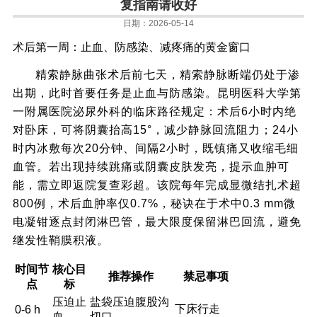
复指南请收好
日期：2026-05-14
术后第一周：止血、防感染、减疼痛的黄金窗口
精索静脉曲张术后前七天，精索静脉断端仍处于渗
出期，此时首要任务是止血与防感染。昆明医科大学第
一附属医院泌尿外科的临床路径规定：术后6小时内绝
对卧床，可将阴囊抬高15°，减少静脉回流阻力；24小
时内冰敷每次20分钟、间隔2小时，既镇痛又收缩毛细
血管。若出现持续跳痛或阴囊皮肤发亮，提示血肿可
能，需立即返院复查彩超。该院每年完成显微结扎术超
800例，术后血肿率仅0.7%，秘诀在于术中0.3 mm微
电凝钳逐点封闭淋巴管，最大限度保留淋巴回流，避免
继发性鞘膜积液。
时间节
核心目
推荐操作
禁忌事项
点
标
压迫止
盐袋压迫腹股沟
下床行走
0-6 h
血
切口