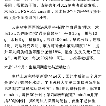
受阻，需紧急干预。该院去年对312例患者跟踪发现，
术后21天PSV≥15 cm/s组，其术后3个月精子密度提升
幅度是低血流组的2.4倍。
云南省中医医院泌尿男科强调“养血通络”理念，术
后15天起内服自拟“通脉育麟汤”：丹参15 g、川芎10
g、水蛭3 g、橘核6 g，煎取400 mL，早晚分服，连续
4周。药理研究表明，该方可降低血液黏稠度12%，提
升睾丸间质细胞睾酮分泌量18%。配合“艾灸关元+三阴
交”，每周3次，每次20分钟，可进一步改善微循环。
术后1-3个月：生精周期启动与运动处方
生精上皮完整更新需74±4天，因此术后第三个月才
是评估疗效的分水岭。昆明医科大学第二附属医院生殖
男科制定“阶梯式运动处方”：第5周起进行快走，配速8
min/km，每日30分钟；第7周增至配速7 min/km并穿
插30秒冲刺；第9周加入深蹲与硬拉，负重不超体重