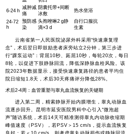
减肿减
阴囊托带+间断
热水坐浴
6-24 h
痛
冰敷
预防感
头孢唑啉2 g静
自行口服抗
24-72
h
染
滴×3 d
生素
云南省第一人民医院泌尿外科采用“快速康复理
念”，术后翌日即鼓励患者床旁站立2分钟，第三步进
行“踝泵运动”：背屈10秒、跖屈10秒，每轮20次，每日
8轮，以促进下肢静脉回流，降低深静脉血栓风险。该
院2023年数据显示，接受快速康复路径的患者平均住
院日缩短1.8天，术后30天疼痛评分降低28%。
术后2-4周：血管重塑与睾丸血流恢复的关键期
进入第二周，精索静脉开始内膜增生，睾丸动脉血
流逐步回升。昆明市延安医院男科中心引入“微泡超
声”随访系统，术后14天可精准测得睾丸内动脉收缩期
峰值速度（PSV），若PSV＞15 cm/s，提示血流恢复
良好；若＜10 cm/s，则考虑睾丸动脉损伤或静脉回流