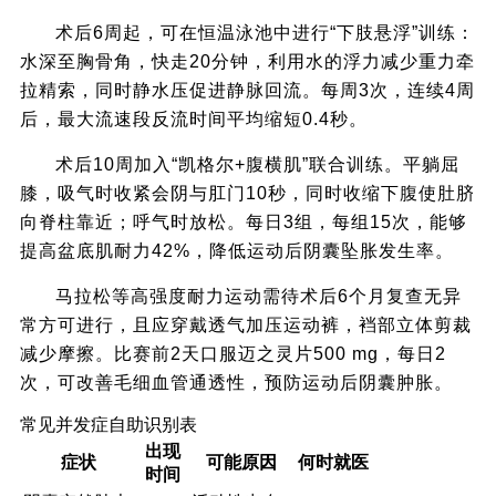
术后6周起，可在恒温泳池中进行“下肢悬浮”训练：
水深至胸骨角，快走20分钟，利用水的浮力减少重力牵
拉精索，同时静水压促进静脉回流。每周3次，连续4周
后，最大流速段反流时间平均缩短0.4秒。
术后10周加入“凯格尔+腹横肌”联合训练。平躺屈
膝，吸气时收紧会阴与肛门10秒，同时收缩下腹使肚脐
向脊柱靠近；呼气时放松。每日3组，每组15次，能够
提高盆底肌耐力42%，降低运动后阴囊坠胀发生率。
马拉松等高强度耐力运动需待术后6个月复查无异
常方可进行，且应穿戴透气加压运动裤，裆部立体剪裁
减少摩擦。比赛前2天口服迈之灵片500 mg，每日2
次，可改善毛细血管通透性，预防运动后阴囊肿胀。
常见并发症自助识别表
出现
症状
可能原因
何时就医
时间