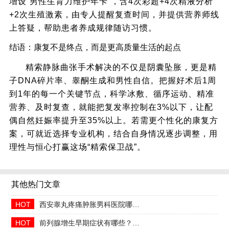
增设“男性生育力维护年卡”，含4次彩超+4次精液分析
+2次生殖激素，由专人提醒复查时间，并提供营养师线
上答疑，帮助患者养成规律随访习惯。
结语：康复不是终点，而是更高质量生活的起点
精索静脉曲张手术解决的不仅是阴囊坠胀，更是精
子DNA碎片率、睾酮生成和男性自信。把握好术后1周
到1年的每一个关键节点，科学冰敷、循序运动、精准
营养、及时复查，就能把复发率控制在3%以下，让配
偶自然妊娠率提升至35%以上。若需更个性化的康复方
案，可就近选择专业机构，结合自身情况逐步调整，用
理性与恒心打赢这场“精索保卫战”。
其他热门文章
HOT
西安睾丸疼痛肿胀男科医院哪家正规收费合理透明
HOT
前列腺增生早期症状有哪些？2026治疗方法与日常预防指南