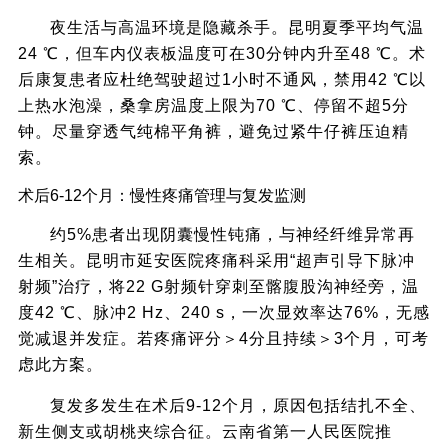
夜生活与高温环境是隐藏杀手。昆明夏季平均气温
24 ℃，但车内仪表板温度可在30分钟内升至48 ℃。术
后康复患者应杜绝驾驶超过1小时不通风，禁用42 ℃以
上热水泡澡，桑拿房温度上限为70 ℃、停留不超5分
钟。尽量穿透气纯棉平角裤，避免过紧牛仔裤压迫精
索。
术后6-12个月：慢性疼痛管理与复发监测
约5%患者出现阴囊慢性钝痛，与神经纤维异常再
生相关。昆明市延安医院疼痛科采用“超声引导下脉冲
射频”治疗，将22 G射频针穿刺至髂腹股沟神经旁，温
度42 ℃、脉冲2 Hz、240 s，一次显效率达76%，无感
觉减退并发症。若疼痛评分＞4分且持续＞3个月，可考
虑此方案。
复发多发生在术后9-12个月，原因包括结扎不全、
新生侧支或胡桃夹综合征。云南省第一人民医院推