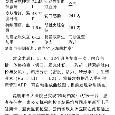
阴囊突然肿大
活动性出血
24-48
立即
h
伴剧痛
或血肿
皮肤发红、温
48-72
切口感染
24 h内
h
度升高
持续腰痛、血
胡桃夹综合
48 h内
1-6 m
尿
征
阴囊坠胀久立
复发或新生
门诊复查
6-12
m
加重
侧支
彩超
复查与长期随访：建立“个人精曲档案”
建议术后1、3、6、12个月各复查一次，内容包
括：体格检查（切口、睾丸体积）、彩超（精索静脉内
径与反流）、精液分析（密度、活力、畸形率）、生殖
激素（FSH、LH、T、E2）。将每次数据录入手机健
康管理APP，可自动生成曲线图，提前发现异常拐点。
昆明市各大医院已实现“跨院档案互认”云平台，患
者在任意一家公立机构的检查结果均可同步更新至电子
健康卡，避免重复检查。云南锦欣九洲医院在此基础上