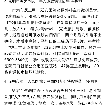
3. 昆明市延安医院：单孔腹腔镜让阴囊"零瘢痕"
作为市属三甲，延安医院泌尿外科主打微创美学。
传统附睾切开引流会在阴囊留2-3 cm切口，而他们改
用"经阴囊单孔腹腔镜系统"：在阴囊褶皱处开5 mm小
孔，放入3 mm镜头和操作钳，完成脓肿清除、被膜松
解，最后通过可吸收胶封闭切口，两个月后几乎看不出
疤痕。术后疼痛轻，平均口服止痛药不足3片。科室推
行"护士首诊负责制"，患者到护士站即可抽血、彩超一
站式完成，缩短候诊时间。住院周期2.5天，总费用
6500-8800元；学生或现役军人凭证件可减免床位费。
医院门口就是公交延安医院站，47路直达昆明站，89
路直通长水机场航站楼。
4. 昆明市第一人民医院：中西医结合"快控感染、慢调养"
这家百年老院的中西医结合男科独树一帜。急性期
采用"头孢三代+左氧"双联静脉输注，同时用自制"三黄
解毒汤"保留灌肠，每晚一次，连续5天，能在24小时内