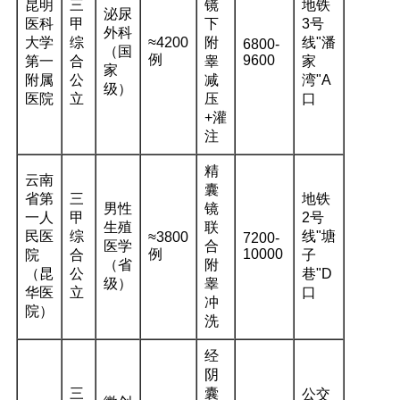
昆明
三
镜
地铁
泌尿
医科
甲
下
3号
外科
大学
综
≈4200
附
线"潘
6800-
（国
例
9600
第一
合
睾
家
家
附属
公
减
湾"A
级）
医院
立
压
口
+灌
注
精
云南
囊
省第
三
地铁
男性
镜
一人
甲
2号
生殖
联
民医
综
线"塘
≈3800
7200-
医学
合
例
10000
院
合
子
（省
附
（昆
公
巷"D
级）
睾
华医
立
口
冲
院）
洗
经
阴
三
囊
公交