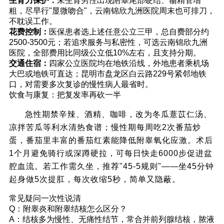
生育力保护：
未生育男性出现附睾尾部硬结、输精管增
粗，尽早行"显微吻合"，云南锦欣九洲医院周末也可排刀，
不耽误工作。
花费控制：
医保患者选上述任意公立三甲，总自费部分约
2500-3500元；若追求服务与私密性，可选云南锦欣九洲
医院，全部费用比同级公立低10%左右，且支持分期。
交通住宿：
四家公立医院均在地铁沿线，外地患者乘机场
大巴或地铁可直达；昆明市盘龙区白云路229号紧邻地铁
口，对需要多次复诊的慢性病人最省时。
饮食与康复：把复发率再砍一半
急性期禁辛辣、酒精、咖啡，改为冬瓜薏苡仁汤、
凉拌苦瓜等利水清热食谱；慢性期每周吃2次番茄炒
蛋，番茄里丰富的番茄红素能降低附睾氧化应激。术后
1个月避免骑行或深蹲硬拉，可每日快走6000步促进盆
腔血流。若工作需久坐，推荐"45-5规则"——坐45分钟
起身做5次提肛，每次收缩5秒，简单又隐蔽。
常见疑问一次性说清
Q：附睾炎和附睾结核怎么区分？
A：结核多为慢性、无痛性结节，常合并前列腺结核，脓液