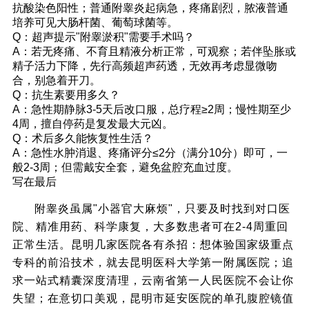
抗酸染色阳性；普通附睾炎起病急，疼痛剧烈，脓液普通
培养可见大肠杆菌、葡萄球菌等。
Q：超声提示"附睾淤积"需要手术吗？
A：若无疼痛、不育且精液分析正常，可观察；若伴坠胀或
精子活力下降，先行高频超声药透，无效再考虑显微吻
合，别急着开刀。
Q：抗生素要用多久？
A：急性期静脉3-5天后改口服，总疗程≥2周；慢性期至少
4周，擅自停药是复发最大元凶。
Q：术后多久能恢复性生活？
A：急性水肿消退、疼痛评分≤2分（满分10分）即可，一
般2-3周；但需戴安全套，避免盆腔充血过度。
写在最后
附睾炎虽属"小器官大麻烦"，只要及时找到对口医
院、精准用药、科学康复，大多数患者可在2-4周重回
正常生活。昆明几家医院各有杀招：想体验国家级重点
专科的前沿技术，就去昆明医科大学第一附属医院；追
求一站式精囊深度清理，云南省第一人民医院不会让你
失望；在意切口美观，昆明市延安医院的单孔腹腔镜值