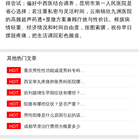
得尝试；偏好中西医结合调养，昆明市第一人民医院是
省心选择；若注重私密与灵活时间，云南锦欣九洲医院
的高频超声药透+显微方案兼顾疗效与性价比。根据病
情轻重、经济情况和时间自由度，按图索骥，祝你早日
摆脱疼痛，把生活调回彩色频道。
其他热门文章
HOT
重庆男性性功能减退男科专科2026年中医调理哪家好
HOT
西安睾丸疼痛肿胀男科医院哪家正规收费合理透明
HOT
前列腺增生早期症状有哪些？2026治疗方法与日常预防指南
HOT
阳痿有哪些症状？是否严重？会自己好吗
HOT
男性阳痿是什么原因引起的该如何治疗
HOT
成都早泄治疗费用大概要多少