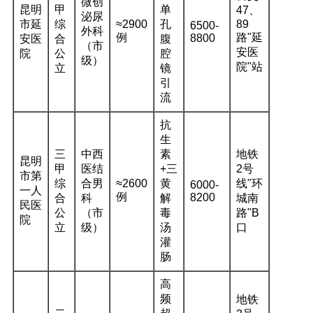
微创
昆明
甲
单
47、
泌尿
市延
综
≈2900
孔
89
6500-
外科
例
路"延
8800
安医
合
腹
（市
安医
院
公
腔
级）
院"站
立
镜
引
流
抗
生
三
中西
素
地铁
昆明
甲
医结
+三
2号
市第
综
合男
≈2600
黄
线"环
6000-
一人
例
8200
合
科
解
城南
民医
公
（市
毒
路"B
院
立
级）
汤
口
灌
肠
高
频
地铁