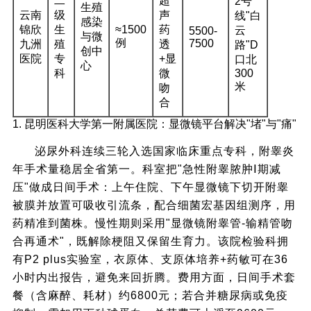
二
超
2号
生殖
云南
级
声
线"白
感染
锦欣
生
≈1500
药
云
5500-
与微
例
7500
九洲
殖
透
路"D
创中
医院
专
+显
口北
心
科
微
300
米
吻
合
1. 昆明医科大学第一附属医院：显微镜平台解决"堵"与"痛"
泌尿外科连续三轮入选国家临床重点专科，附睾炎
年手术量稳居全省第一。科室把"急性附睾脓肿Ⅰ期减
压"做成日间手术：上午住院、下午显微镜下切开附睾
被膜并放置可吸收引流条，配合细菌宏基因组测序，用
药精准到菌株。慢性期则采用"显微镜附睾管-输精管吻
合再通术"，既解除梗阻又保留生育力。该院检验科拥
有P2 plus实验室，衣原体、支原体培养+药敏可在36
小时内出报告，避免来回折腾。费用方面，日间手术套
餐（含麻醉、耗材）约6800元；若合并糖尿病或免疫