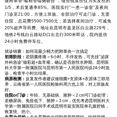
微附睾管-输精管端侧吻合"，缝合线直径仅为头发丝的
1/5，术后复通率85%。医院实行"一患一诊室"及夜间
门诊至21:00，方便上班族。全部治疗可走门诊，无需
住院，总花费5500-7500元；若选择夜间治疗，可减免
20%超声导药费。地址在昆明市盘龙区白云路229号，
地铁2号线白云路站D口出北行300米即达，院内提供
24小时免费停车位。
就诊锦囊：如何花最少精力把附睾炎一次搞定
初筛阶段：
若阴囊疼痛＜6小时、不伴发热，可先挂"泌尿
外科急诊"做彩超+血常规，确认是否急性水肿期。昆明医
科大学第一附属医院与昆明市第一人民医院均设24小时急
诊，检查半小时出结果。
病原检测：
反复发作者建议做细菌+支原体+衣原体三联培
养，云南省第一人民医院检验科周六也上班，对上班族友
好。
住院or门诊：
年轻、无基础病、脓肿＜2 cm可门诊处理；
若糖尿病、免疫低下、脓肿＞3 cm，优先考虑昆明医科大
学第一附属医院日间手术或昆明市延安医院单孔腹腔镜，
恢复快、疤小。