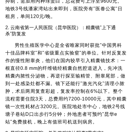
抑制，需加用丙种球蛋白，总花费可上浮至9600元。
地铁3号线潘家湾站出来即到，医院旁有"医眷公寓"日
租房，单间120元/晚。
2. 云南省第一人民医院（昆华医院）：精囊镜"上下通
杀"防复发
男性生殖医学中心是全省唯家同时获批"中国男科
十佳品牌科室"和"省级重点实验窒"的单位。针对反复发
作的慢性附睾炎，他们在国内较早引入精囊镜技术：一
根直径0.8 mm的纤维镜经精囊自然腔道进入，先冲洗
精囊内脓性分泌物，再逆行探至输精管、附睾尾部，做
到一处感染灶都不漏。镜下还能行"激光汽化"清理小脓
肿，术后两周复查彩超，复发率控制在6%以下。整个
流程需要住院3天，总费用约7200-10000元，其中精囊
镜一次性耗材占3200元。医院地处市中心，地铁2号线
塘子巷站D口出步行5分钟；外地患者可预约"昆华e
站"免费接机，晚上有值班司机送到病房。