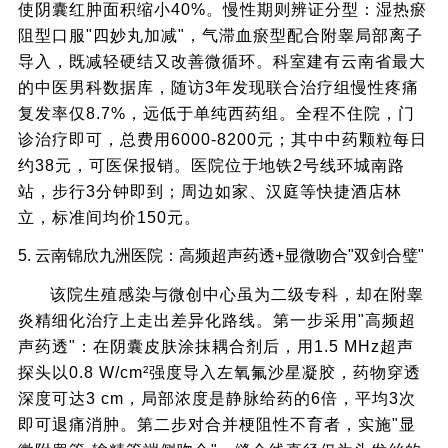
使阴囊红肿面积缩小40%。慢性期则辨证分型：湿热瘀
阻型口服"四妙丸加减"，气滞血瘀型配合附睾局部离子
导入，既减轻硬结又改善微循环。科室建有云南省最大
的中医男科数据库，随访3年发现联合治疗组慢性疼痛
复发率仅8.7%，远低于单纯西药组。全程不住院，门
诊治疗即可，总费用6000-8200元；其中中药颗粒每日
约38元，可医保报销。医院位于地铁2号线环城南路
站，步行3分钟即到；周边如家、汉庭等快捷酒店林
立，标准间均价150元。
5. 云南锦欣九洲医院：高频超声药透+显微吻合"双剑合璧"
该院生殖感染与微创中心虽为二级专科，却在附睾
炎精细化治疗上走出差异化路线。第一步采用"高频超
声药透"：在阴囊皮肤涂抹耦合剂后，用1.5 MHz超声
探头以0.8 W/cm²强度导入左氧氟沙星凝胶，药物穿透
深度可达3 cm，局部浓度是静脉给药的6倍，平均3次
即可退痛消肿。第二步对合并梗阻性不育者，实施"显