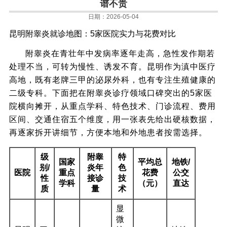
谱不贵
日期：2026-05-04
昆明附睾炎就诊地图：5家医院实力与花费对比
附睾炎在青壮年中发病率逐年走高，急性发作期若
处理不当，可转为慢性、诱发不育。昆明作为滇中医疗
高地，既有老牌三甲的泌尿外科，也有专注生殖健康的
二级专科。下面把在附睾炎诊疗领域口碑突出的5家医
院横向摊开，从重点学科、特色技术、门诊流程、费用
区间、交通住宿五个维度，用一张表先给出硬核数据，
再逐家拆开讲细节，方便本地和外地患者按需选择。
级
附睾
特
国家
平均总
地铁/
别/
炎年
色
医院
重点
花费
公交
性
接诊
技
学科
（元）
直达
质
量
术
显
微