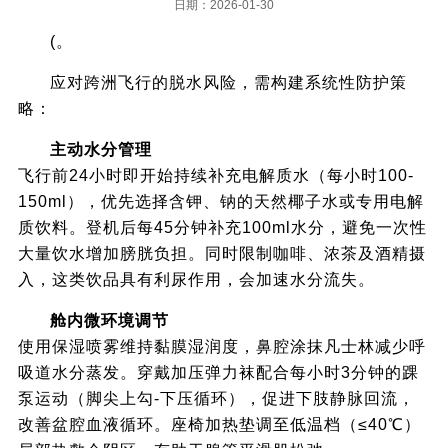
日期：2026-01-30
(。
应对跨洲飞行的脱水风险，需构建系统性防护策
略：
主动水分管理
飞行前24小时即开始持续补充电解质水（每小时100-
150ml），优先选择含钾、钠的天然椰子水或专用电解
质饮料。登机后每45分钟补充100ml水分，避免一次性
大量饮水增加膀胱负担。同时限制咖啡、浓茶及酒精摄
入，这类饮品具有利尿作用，会加速水分流失。
舱内微环境调节
使用保湿喷雾维持黏膜湿润度，鼻腔涂抹凡士林减少呼
吸道水分蒸发。穿戴加压弹力袜配合每小时3分钟的踝
泵运动（脚尖上勾-下压循环），促进下肢静脉回流，
改善盆腔血液循环。座椅加热垫调至低温档（≤40℃）