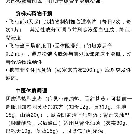
局部热敷会阴区，有助于腺管平滑肌松弛。
阶梯式药物干预
• 飞行前3天起口服植物制剂如普适泰片（每日2次，每
次1片），其活性成分可调节前列腺液蛋白组成，降低
黏滞度
• 飞行当日晨起服用α受体阻滞剂（如坦索罗辛
0.2mg），通过松弛膀胱颈与前列腺部尿道平滑肌，改
善分泌物流畅性
• 携带非甾体抗炎药（如塞来昔布200mg）应对突发性
疼痛。
中医体质调理
阴虚湿热型患者（症见小便灼热、舌红苔黄）可提前一
周服用知柏地黄汤加减方（知母12g、黄柏9g、生地
15g、山药20g），滋肾阴兼清下焦湿热；肾虚夹浊型
（腰膝酸软、尿后滴白）适用益肾化浊汤（芡实30g、
巴戟天10g、萆薢15g），固肾气而利湿浊。