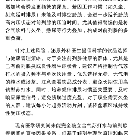
增加均会诱发更频繁的尿意。若因工作习惯（如久坐、
刻意延时排尿）未能及时排空膀胱，会进一步延长膀胱
高内压状态对前列腺的压迫时间。尤其值得警惕的是将
含气饮料与久坐、憋尿等行为叠加，构成对前列腺的多
重负荷。
针对上述风险，泌尿外科医生提倡科学的饮品选择
与健康管理策略。对于关注前列腺健康的群体，尤其是
已有前列腺炎或良性增生症状者，建议严格控制含气苏
打水的摄入频率与单次饮用量，优先选择无糖、无气泡
的纯水或淡茶。注意查看饮品成分表，避免长期饮用高
钠型苏打水。同时，培养规律排尿习惯至关重要，及时
响应尿意信号，避免膀胱过度充盈。对于职业需要久坐
的人群，建议每小时起身活动片刻，减轻盆底区域持续
性受压状态。
现有医学研究尚未能完全确立含气苏打水与前列腺
疾病间的直接因果关系，但基于解剖生理学原理和临床