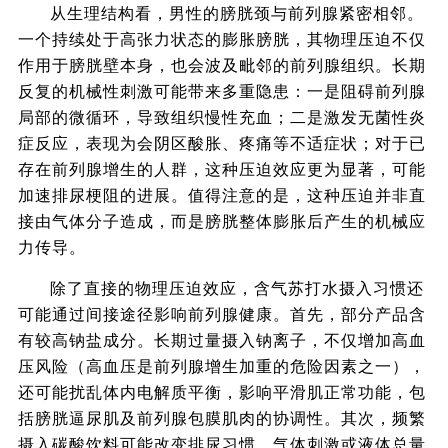
从生理结构看，男性的膀胱颈与前列腺紧密相邻。
一个持续处于高张力状态的膨胀膀胱，其物理压迫不仅
作用于膀胱壁本身，也会波及毗邻的前列腺组织。长期
反复的机械性刺激可能带来多重隐患：一是阻碍前列腺
局部的微循环，导致组织慢性充血；二是激发无菌性炎
症反应，表现为会阴区酸胀、疼痛等不适症状；对于已
存在前列腺增生的人群，这种压迫效应更为显著，可能
加速排尿梗阻的进展。值得注意的是，这种压迫并非直
接由气体分子造成，而是膀胱整体膨胀后产生的机械应
力传导。
除了直接的物理压迫效应，含气苏打水摄入习惯还
可能通过间接途径影响前列腺健康。首先，部分产品含
有较高钠盐成分。长期过量摄入钠离子，不仅增加高血
压风险（高血压是前列腺增生加重的危险因素之一），
还可能扰乱体内电解质平衡，影响平滑肌正常功能，包
括膀胱逼尿肌及前列腺包膜肌肉的协调性。其次，频繁
摄入碳酸饮料可能改变排尿习惯。气体刺激或液体总量