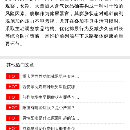
观察，长期、大量摄入含气饮品确实构成一种可干预的
风险因素。膀胱作为储尿器官，其膨胀状态对毗邻前列
腺施加的压力不容忽视，尤其在叠加不良生活习惯时。
采取主动调整饮品结构、优化排尿行为及减少久坐时长
等综合防护策略，是维护前列腺与下尿路整体健康的重
要环节。
其他热门文章
HOT
重庆男性性功能减退男科专科2026年中医调理哪家好
HOT
西安睾丸疼痛肿胀男科医院哪家正规收费合理透明
HOT
前列腺增生早期症状有哪些？2026治疗方法与日常预防指南
HOT
阳痿有哪些症状？是否严重？会自己好吗
HOT
男性阳痿是什么原因引起的该如何治疗
HOT
成都早泄治疗费用大概要多少