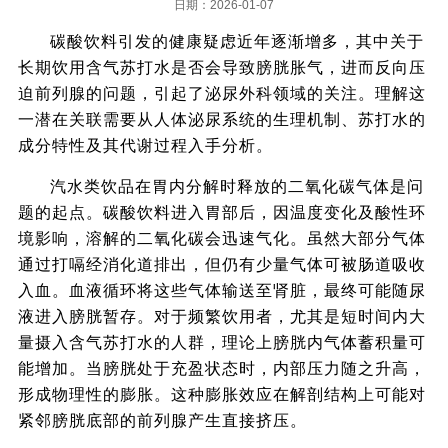
日期：2026-01-07
碳酸饮料引发的健康疑虑近年逐渐增多，其中关于
长期饮用含气苏打水是否会导致膀胱胀气，进而反向压
迫前列腺的问题，引起了泌尿外科领域的关注。理解这
一潜在关联需要从人体泌尿系统的生理机制、苏打水的
成分特性及其代谢过程入手分析。
汽水类饮品在胃内分解时释放的二氧化碳气体是问
题的起点。碳酸饮料进入胃部后，因温度变化及酸性环
境影响，溶解的二氧化碳会迅速气化。虽然大部分气体
通过打嗝经消化道排出，但仍有少量气体可被肠道吸收
入血。血液循环将这些气体输送至肾脏，最终可能随尿
液进入膀胱暂存。对于频繁饮用者，尤其是短时间内大
量摄入含气苏打水的人群，理论上膀胱内气体蓄积量可
能增加。当膀胱处于充盈状态时，内部压力随之升高，
形成物理性的膨胀。这种膨胀效应在解剖结构上可能对
紧邻膀胱底部的前列腺产生直接挤压。