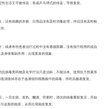
过性生活又可被传染，形成乒乓球式的传染，导致复发。
生，沾有病菌的衣裤、日用品没有及时消毒处理，伴侣没有及时检
发作。
疗，或者有些患者治疗过程中没有遵循医嘱，没有按疗程用药或自
生及身体毒副作用，出现复发的现象。
的抗病毒类药物及化学疗法只是治标，不能治本。使用抗干扰素等
彻底清除掉存在于血液组织细胞核中的病毒，停药后极易复发。
后，一旦生病、发热、酗酒、劳累时，潜伏的病毒重新复活，开始
会引起新的疱疹，从而出现疱疹复发。