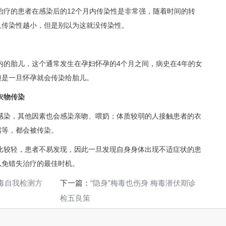
治疗的患者在感染后的12个月内传染性是非常强，随着时间的转
久传染性越小，但是别以为这就没传染性。
内的胎儿，这个通常发生在孕妇怀孕的4个月之间，病史在4年的女
但是一旦怀孕就会传染给胎儿。
衣物传染
感染，其他因素也会感染亲吻、喂奶；体质较弱的人接触患者的衣
嘴等，都会被传染。
比较轻，患者不易发现，因此一旦发现自身身体出现不适症状的患
以免错失治疗的最佳时机。
毒自我检测方
下一篇：
“隐身”梅毒也伤身 梅毒潜伏期诊
检五良策