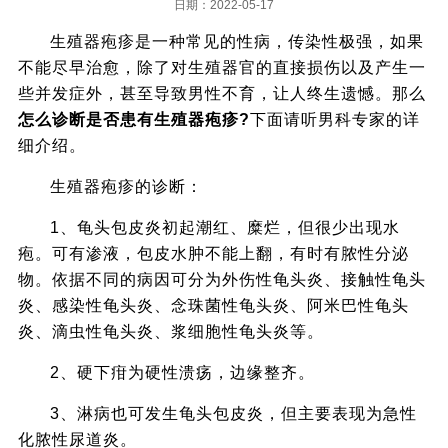
日期：2022-05-17
生殖器疱疹是一种常见的性病，传染性极强，如果
不能尽早治愈，除了对生殖器官的直接损伤以及产生一
些并发症外，甚至导致男性不育，让人终生遗憾。那么
怎么诊断是否患有生殖器疱疹?
下面请听男科专家的详
细介绍。
生殖器疱疹的诊断：
1、龟头包皮炎初起潮红、糜烂，但很少出现水
疱。可有渗液，包皮水肿不能上翻，有时有脓性分泌
物。依据不同的病因可分为外伤性龟头炎、接触性龟头
炎、感染性龟头炎、念珠菌性龟头炎、阿米巴性龟头
炎、滴虫性龟头炎、浆细胞性龟头炎等。
2、硬下疳为硬性溃疡，边缘整齐。
3、淋病也可发生龟头包皮炎，但主要表现为急性
化脓性尿道炎。