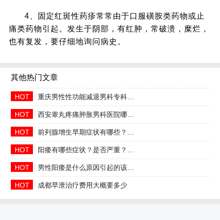
4、固定红斑性药疹常常由于口服磺胺类药物或止
痛类药物引起。发生于阴部，有红肿，常破溃，糜烂，
也有复发，要仔细地询问病史。
其他热门文章
HOT
重庆男性性功能减退男科专科2026年中医调理哪家好
HOT
西安睾丸疼痛肿胀男科医院哪家正规收费合理透明
HOT
前列腺增生早期症状有哪些？2026治疗方法与日常预防指南
HOT
阳痿有哪些症状？是否严重？会自己好吗
HOT
男性阳痿是什么原因引起的该如何治疗
HOT
成都早泄治疗费用大概要多少