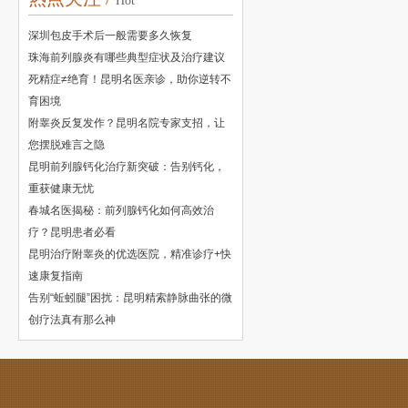
Hot
深圳包皮手术后一般需要多久恢复
珠海前列腺炎有哪些典型症状及治疗建议
死精症≠绝育！昆明名医亲诊，助你逆转不
育困境
附睾炎反复发作？昆明名院专家支招，让
您摆脱难言之隐
昆明前列腺钙化治疗新突破：告别钙化，
重获健康无忧
春城名医揭秘：前列腺钙化如何高效治
疗？昆明患者必看
昆明治疗附睾炎的优选医院，精准诊疗+快
速康复指南
告别“蚯蚓腿”困扰：昆明精索静脉曲张的微
创疗法真有那么神