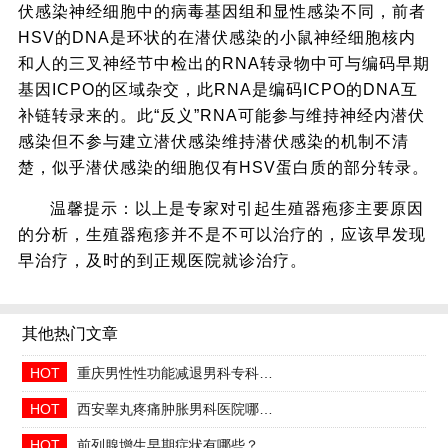
伏感染神经细胞中的病毒基因组和显性感染不同，前者
HSV的DNA是环状的在潜伏感染的小鼠神经细胞核内
和人的三叉神经节中检出的RNA转录物中可与编码早期
基因ICPO的区域杂交，此RNA是编码ICPO的DNA互
补链转录来的。此“反义”RNA可能参与维持神经内潜伏
感染但不参与建立潜伏感染维持潜伏感染的机制不清
楚，似乎潜伏感染的细胞仅有HSV蛋白质的部分转录。
温馨提示：以上是专家对引起生殖器疱疹主要原因
的分析，生殖器疱疹并不是不可以治疗的，应该早发现
早治疗，及时的到正规医院就诊治疗。
其他热门文章
HOT
重庆男性性功能减退男科专科2026年中医调理哪家好
HOT
西安睾丸疼痛肿胀男科医院哪家正规收费合理透明
HOT
前列腺增生早期症状有哪些？2026治疗方法与日常预防指南