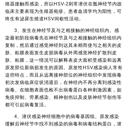
殖器接触而感染，所以HSV-2则常潜伏在骶神经节内故
临床主要表现为生殖器疱疹。患者血清学均为阳性，可
终生有泌尿生殖道HSV间歇性活动。
3、发生在神经节及与之相接触的神经组织内。感
染最初阶段病毒先在神经节及与之相接触的神经组织内
复制，然后通过感觉神经到达其未稍而使与之相关的皮
肤、粘膜表面发生皮损病毒从外周感觉神经扩散到皮
肤、粘膜，这一情况可以解释表皮大面积受感染和远离
原发部位新病损发生的原因。原发性HSV感染病人常有
这些特点，而且从远离接种部位的神经组织中发现病毒
初次发病临床症状消退后，在神经内不再分离到感染性
病毒。在细胞表面也检不出病毒蛋白各种刺激因素，如
免疫抑制、劳累感染、精神创伤以及皮肤神经节创伤等
都可引起病毒复活。
4、潜伏感染神经细胞中的病毒基因组。原发感染
缓解后神经节中找不到感染的病毒和病毒结构蛋白，潜