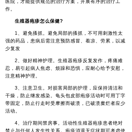
医院，才能提供规范的治疗方案，开展有序的治疗工
作。
生殖器疱疹怎么保健?
1、避免搔抓。避免局部的搔抓，不可用刺激性太
强的药品，患病后需注意预防感冒、着凉、劳累，以减
少复发
2、做好精神护理。生殖器疱疹反复发作，疼痛难
忍，易引起病人焦虑、烦躁和恐惧，应耐心给予安慰，
注意精神护理。
3、注意卫生。对损害局部的护理，应保持清洁和
干燥，防止继发感染。龟头包皮部疱疹活动时可用丁字
带固定，防止行走时受摩擦而破溃，已破溃糜烂者应少
活动。
4、治疗期间禁房事。活动性生殖器疱疹患者绝对
禁止与任何人发生性关系。疱疹消退无症状期可考虑使