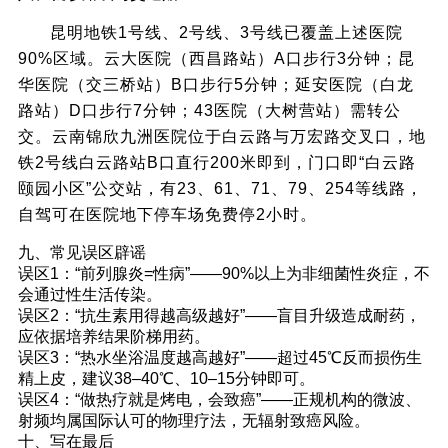
昆明地铁1号线、2号线、3号线已覆盖上述医院
90%区域。云大医院（西昌路站）A口步行3分钟；昆
华医院（交三桥站）B口步行5分钟；延安医院（白龙
路站）D口步行7分钟；43医院（大树营站）需转公
交。云南锦欣九洲医院位于白云路与万宏路交叉口，地
铁2号线白云路站B口直行200米即到，门口即“白云路
颐园小区”公交站，有23、61、71、79、254等线路，
自驾可在医院地下停车场免费停2小时。
九、常见误区辟谣
误区1：“前列腺炎=性病”——90%以上为非细菌性炎症，不
会通过性生活传染。
误区2：“抗生素用得越高级越好”——盲目升级造成耐药，
应依据培养结果阶梯用药。
误区3：“热水坐浴温度越高越好”——超过45℃反而损伤生
精上皮，建议38–40℃、10–15分钟即可。
误区4：“做热疗就是烤电，会致癌”——正规机构的微波、
射频均属国际认可的物理疗法，无辐射致癌风险。
十、写在最后