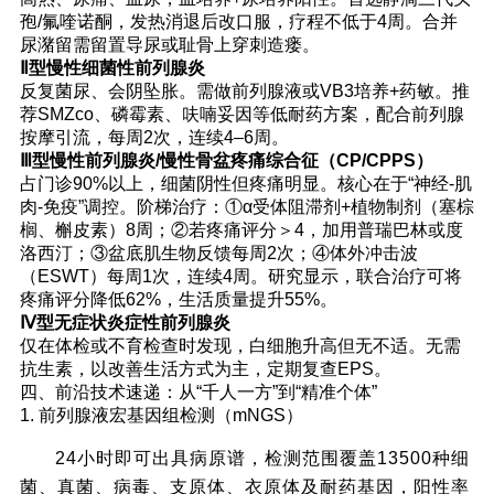
孢/氟喹诺酮，发热消退后改口服，疗程不低于4周。合并
尿潴留需留置导尿或耻骨上穿刺造瘘。
Ⅱ型慢性细菌性前列腺炎
反复菌尿、会阴坠胀。需做前列腺液或VB3培养+药敏。推
荐SMZco、磷霉素、呋喃妥因等低耐药方案，配合前列腺
按摩引流，每周2次，连续4–6周。
Ⅲ型慢性前列腺炎/慢性骨盆疼痛综合征（CP/CPPS）
占门诊90%以上，细菌阴性但疼痛明显。核心在于“神经-肌
肉-免疫”调控。阶梯治疗：①α受体阻滞剂+植物制剂（塞棕
榈、槲皮素）8周；②若疼痛评分＞4，加用普瑞巴林或度
洛西汀；③盆底肌生物反馈每周2次；④体外冲击波
（ESWT）每周1次，连续4周。研究显示，联合治疗可将
疼痛评分降低62%，生活质量提升55%。
Ⅳ型无症状炎症性前列腺炎
仅在体检或不育检查时发现，白细胞升高但无不适。无需
抗生素，以改善生活方式为主，定期复查EPS。
四、前沿技术速递：从“千人一方”到“精准个体”
1. 前列腺液宏基因组检测（mNGS）
24小时即可出具病原谱，检测范围覆盖13500种细
菌、真菌、病毒、支原体、衣原体及耐药基因，阳性率