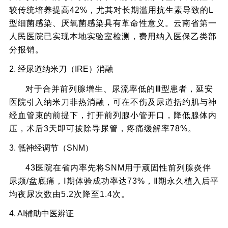
较传统培养提高42%，尤其对长期滥用抗生素导致的L
型细菌感染、厌氧菌感染具有革命性意义。云南省第一
人民医院已实现本地实验室检测，费用纳入医保乙类部
分报销。
2. 经尿道纳米刀（IRE）消融
对于合并前列腺增生、尿流率低的Ⅲ型患者，延安
医院引入纳米刀非热消融，可在不伤及尿道括约肌与神
经血管束的前提下，打开前列腺小管开口，降低腺体内
压，术后3天即可拔除导尿管，疼痛缓解率78%。
3. 骶神经调节（SNM）
43医院在省内率先将SNM用于顽固性前列腺炎伴
尿频/盆底痛，Ⅰ期体验成功率达73%，Ⅱ期永久植入后平
均夜尿次数由5.2次降至1.4次。
4. AI辅助中医辨证