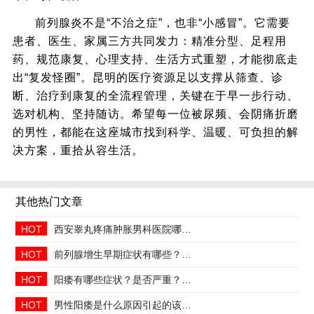
前列腺炎不是“不治之症”，也非“小感冒”。它需要
患者、医生、家属三方共同发力：精准分型、足程用
药、规范康复、心理支持、生活方式重塑，才能彻底走
出“复发怪圈”。昆明的医疗资源足以支撑从筛查、诊
断、治疗到康复的全流程管理，关键在于早一步行动、
选对机构、坚持随访。希望每一位被尿频、会阴痛折磨
的男性，都能在这座城市找到科学、温暖、可负担的解
决方案，重拾从容生活。
其他热门文章
HOT
西安睾丸疼痛肿胀男科医院哪家正规收费合理透明
HOT
前列腺增生早期症状有哪些？2026治疗方法与日常预防指南
HOT
阳痿有哪些症状？是否严重？会自己好吗
HOT
男性阳痿是什么原因引起的该如何治疗