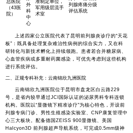
总医院
准制定单位，
外
列腺疼痛分级
（43医
军用级层流手
科
评估系统
院）
术室
中
心
上述四家公立医院代表了昆明前列腺炎诊疗的“天花
板”：既具备处理复杂难治性病例的综合实力，又在科
研转化与新技术孵化上持续领跑。患者若合并糖尿病、
心血管疾病或多重耐药菌感染，可优先考虑到这些机构
进行系统评估。
二、正规专科补充：云南锦欣九洲医院
云南锦欣九洲医院位于昆明市盘龙区白云路229
号，是省内较早通过JCI国际认证的泌尿男科专科连锁
机构。医院以“显微镜下精准诊疗”为核心特色，开设前
列腺专病门诊、男性生殖感染实验室、CNP康复管理中
心三大板块。配备德国ZEISS 900显微镜、美国
Halcyon3D 前列腺超声导航系统，可完成0.5mm级神