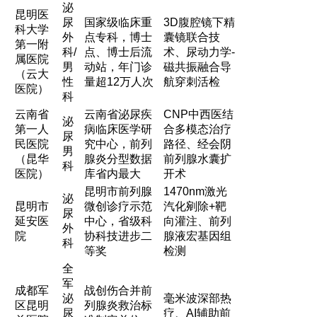
泌
昆明医
尿
国家级临床重
3D腹腔镜下精
科大学
外
点专科，博士
囊镜联合技
第一附
科/
点、博士后流
术、尿动力学-
属医院
男
动站，年门诊
磁共振融合导
（云大
性
量超12万人次
航穿刺活检
医院）
科
云南省
云南省泌尿疾
CNP中西医结
泌
第一人
病临床医学研
合多模态治疗
尿
民医院
究中心，前列
路径、经会阴
男
（昆华
腺炎分型数据
前列腺水囊扩
科
医院）
库省内最大
开术
昆明市前列腺
1470nm激光
泌
昆明市
微创诊疗示范
汽化剜除+靶
尿
延安医
中心，省级科
向灌注、前列
外
院
协科技进步二
腺液宏基因组
科
等奖
检测
全
军
成都军
战创伤合并前
泌
毫米波深部热
区昆明
列腺炎救治标
尿
疗、AI辅助前