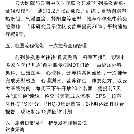
云大医院与云南中医学院联合开发“前列腺炎舌象-
证候AI模型”，通过1.2万张舌象图片训练，自动判别湿
热瘀阻、气滞血瘀、肾阳虚等证型，推荐个体化中药免
煎颗粒，临床研究显示症状改善率提高28%，平均缩短
疗程9天。
五、就医流程优化：一次挂号全程管理
前列腺炎患者往往“反复跑路、科室互推”。昆明市
多家医院已开通“前列腺专病MDT门诊”，由泌尿外科、
男科、生殖医学、心理科、营养科共同坐诊，一次挂号
完成分型检查、心理测评、营养评估、康复处方。以云
大医院为例，每周三下午开放20个名额，需提前7天
在“滇医通”预约，检查当天完成尿流率、EPS、超声、
NIH-CPSI评分、PHQ-9焦虑量表，2小时内出具联合
报告，现场制定12周随访计划。
六、患者日常调护：把复发率降到最低
饮食策略