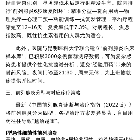
经血管束识别，显著降低术后逆行射精发生率。院内推
行“前列腺炎6步康复闭环”：精准分型—靶向用药—物
理热疗—心理干预—功能训练—抗复发管理，平均疗程
缩短至12–16天，复发率低于7.3%。对病程长、焦虑
指数高、既往抗生素滥用的人群尤为适合。
此外，医院与昆明医科大学联合建立“前列腺炎临床
样本库”，已积累3000余例菌群测序数据，可为复杂感
染患者提供个性化抗菌谱分析，避免“经验用药”带来的
耐药风险。夜间门诊至21:30，周末无休，为上班族就
诊提供弹性时间。
三、前列腺炎分型与对应诊疗策略
最新《中国前列腺炎诊断与治疗指南（2022版）》
将前列腺炎分为四型，各型治疗方案差异显著，盲目用
药往往导致“越治越重”。
Ⅰ型急性细菌性前列腺炎
高热、尿痛、血尿，血培养+尿培养阳性。首选静滴三代头