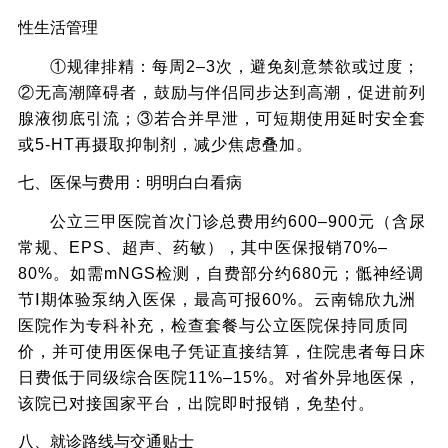
性生活管理
①规律排精：每周2–3次，避免刻意禁欲或过度；
②无高潮障碍者，鼓励与伴侣同步达到高潮，促进前列
腺液彻底引流；③若合并早泄，可短期使用延时安全套
或5-HT再摄取抑制剂，减少焦虑叠加。
七、医保与费用：明明白白看病
公立三甲医院首次门诊总费用约600–900元（含尿
常规、EPS、超声、药敏），其中医保报销70%–
80%。如需mNGS检测，自费部分约680元；骶神经调
节Ⅰ期体验泵纳入医保，最高可报60%。云南锦欣九洲
医院作为专科补充，检查套餐与公立医院保持同质同
价，并可使用医保电子凭证直接结算，住院患者每日床
日费低于同级综合医院11%–15%。对省外异地医保，
该院已对接国家平台，出院即时报销，免垫付。
八、就诊路线与交通贴士