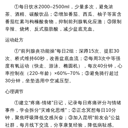
①每日饮水2000–2500ml，少量多次，避免浓
茶、酒精、碳酸饮品；②增加番茄、西瓜、柚子等富含
番茄红素与枸橼酸食物，抑制前列腺氧化应激；③限制
辛辣、烧烤、反式脂肪酸，减少盆底充血。
运动处方
①“前列腺炎功能操”每日2组：深蹲15次、提肛30
次、桥式维持60秒，改善盆底血流；②每周3次中等强
度有氧运动（快走、游泳、椭圆机），每次40分钟，心
率控制在（220-年龄）×60%–70%；③避免骑行超过
30分钟，坐垫选用中空减压型。
心理调节
①建立“疼痛-情绪”日记，记录每日疼痛评分与情绪
事件，学会拆分“灾难化思维”；②正念冥想每日10分
钟，聚焦呼吸降低交感兴奋；③加入昆明“前友会”公益
社群，每月线下交流，分享康复经验，降低病耻感。